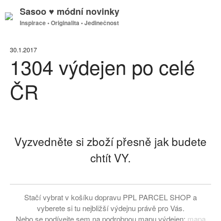
Sasoo ♥ módní novinky
Inspirace • Originalita • Jedinečnost
GDPR
30.1.2017
Úvodní stránka
1304 výdejen po celé
ČR
(bez názvu)
Proužek – Hit letošní sezóny >
NEW IN > Blízko přírodě – nový
Vyzvedněte si zboží přesně jak budete
trend >
chtít VY.
Máme pro Vás ☀ 500 Kč, 300
Kč nebo 150 Kč > Do neděle >
PAŘÍŽSKÉ ODHALENÍ NOVÉ
KOLEKCE 2018
Stačí vybrat v košíku dopravu PPL PARCEL SHOP a
DIVERSE – světová newyorská
vyberete si tu nejbližší výdejnu právě pro Vás.
móda ☆ Exklusivně na Sasoo
Nebo se podívejte sem na podrobnou mapu výdejen:
mapa