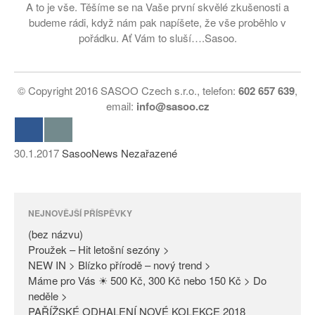
A to je vše. Těšíme se na Vaše první skvělé zkušenosti a
budeme rádi, když nám pak napíšete, že vše proběhlo v
pořádku. Ať Vám to sluší….Sasoo.
© Copyright 2016 SASOO Czech s.r.o., telefon:
602 657 639
,
email:
info@sasoo.cz
30.1.2017
SasooNews
Nezařazené
NEJNOVĚJŠÍ PŘÍSPĚVKY
(bez názvu)
Proužek – Hit letošní sezóny >
NEW IN > Blízko přírodě – nový trend >
Máme pro Vás ☀ 500 Kč, 300 Kč nebo 150 Kč > Do
neděle >
PAŘÍŽSKÉ ODHALENÍ NOVÉ KOLEKCE 2018