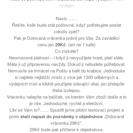
výdejen
Slova došla… Není co dodat…
Odlišit se nebylo nikdy
Navíc ……
jednodušší! Líbí se Vám taky?
Řešíte, kolik bude stát poštovné, když potřebujete poslat
Jak i v parném létě nezešílet v
cokoliv zpět?
práci!
Pak je Dotovaná vrácenka právě pro Vás. Za zaváděcí
DIVERSE – nová značka pouze
cenu jen
29Kč
. (ani ne 1 kafe)
na Sasoo!
Co získáte?
Neomezená platnost – i když ji nevyužijete hned, platí stále.
Máte ji už připravenou navždy. Dokud jí nebudete potřebovat.
Nemusíte se trmácet na Poštu a balit do krabice. Jednoduše
si najdete nejbližší místo z více jak 1300 odběrných a
výdejních míst a klidně použijete stávající obal, jen přelepíte
třeba izolepou.
Vrácenku nalepíte na balíček, ve kterém Vám zboží došlo a to
je vše. Jednoduché, rychlé a efektivní.
Líbí se Vám to?…… Spustili jsme pilotní testovací projekt a
proto
stačí napsat do poznámky v objednávce
„Dotovaná
vrácenka 29Kč“.
29Kč bude pak přičteno k objednávce.