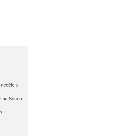
GDPR
Úvodní stránka
(bez názvu)
Proužek – Hit letošní sezóny >
NEW IN > Blízko přírodě – nový
 neděle >
trend >
Máme pro Vás ☀ 500 Kč, 300
ě na Sasoo
Kč nebo 150 Kč > Do neděle >
PAŘÍŽSKÉ ODHALENÍ NOVÉ
y?
KOLEKCE 2018
DIVERSE – světová newyorská
móda ☆ Exklusivně na Sasoo