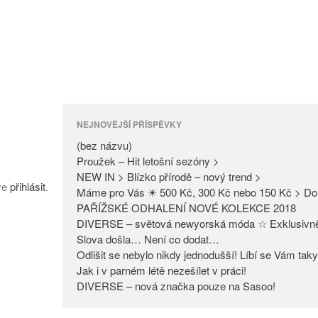
NEJNOVĚJŠÍ PŘÍSPĚVKY
(bez názvu)
Proužek – Hit letošní sezóny >
NEW IN > Blízko přírodě – nový trend >
íve
přihlásit
.
Máme pro Vás ☀ 500 Kč, 300 Kč nebo 150 Kč > Do
PAŘÍŽSKÉ ODHALENÍ NOVÉ KOLEKCE 2018
DIVERSE – světová newyorská móda ☆ Exklusivn
Slova došla… Není co dodat…
Odlišit se nebylo nikdy jednodušší! Líbí se Vám tak
Jak i v parném létě nezešílet v práci!
DIVERSE – nová značka pouze na Sasoo!