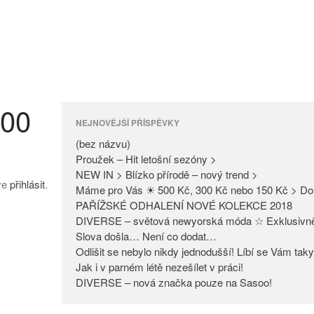
400
NEJNOVĚJŠÍ PŘÍSPĚVKY
(bez názvu)
Proužek – Hit letošní sezóny >
NEW IN > Blízko přírodě – nový trend >
íve
přihlásit
.
Máme pro Vás ☀ 500 Kč, 300 Kč nebo 150 Kč > Do
PAŘÍŽSKÉ ODHALENÍ NOVÉ KOLEKCE 2018
DIVERSE – světová newyorská móda ☆ Exklusivn
Slova došla… Není co dodat…
Odlišit se nebylo nikdy jednodušší! Líbí se Vám tak
Jak i v parném létě nezešílet v práci!
DIVERSE – nová značka pouze na Sasoo!