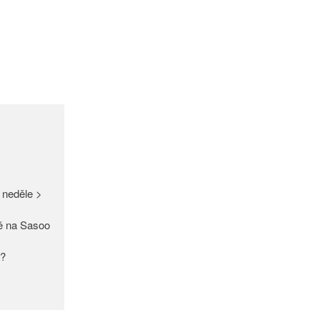
GDPR
Úvodní stránka
(bez názvu)
Proužek – Hit letošní sezóny >
NEW IN > Blízko přírodě – nový
 neděle >
trend >
Máme pro Vás ☀ 500 Kč, 300
ě na Sasoo
Kč nebo 150 Kč > Do neděle >
PAŘÍŽSKÉ ODHALENÍ NOVÉ
y?
KOLEKCE 2018
DIVERSE – světová newyorská
móda ☆ Exklusivně na Sasoo