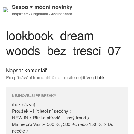
Sasoo ♥ módní novinky
Inspirace • Originalita • Jedinečnost
GDPR
Úvodní stránka
lookbook_dream
woods_bez_tresci_07
(bez názvu)
Proužek – Hit letošní sezóny >
Napsat komentář
NEW IN > Blízko přírodě – nový
Pro přidávání komentářů se musíte nejdříve
přihlásit
.
trend >
Máme pro Vás ☀ 500 Kč, 300
Kč nebo 150 Kč > Do neděle >
NEJNOVĚJŠÍ PŘÍSPĚVKY
PAŘÍŽSKÉ ODHALENÍ NOVÉ
(bez názvu)
KOLEKCE 2018
Proužek – Hit letošní sezóny >
NEW IN > Blízko přírodě – nový trend >
DIVERSE – světová newyorská
Máme pro Vás ☀ 500 Kč, 300 Kč nebo 150 Kč > Do
móda ☆ Exklusivně na Sasoo
neděle >
Slova došla… Není co dodat…