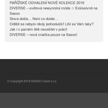
PAŘÍŽSKÉ ODHALENÍ NOVÉ KOLEKCE 2018
Odlišit se nebylo nikdy
DIVERSE – světová newyorská móda ☆ Exklusivně na
jednodušší! Líbí se Vám taky?
Sasoo
Slova došla… Není co dodat…
Jak i v parném létě nezešílet v
práci!
Odlišit se nebylo nikdy jednodušší! Líbí se Vám taky?
Jak i v parném létě nezešílet v práci!
DIVERSE – nová značka pouze
DIVERSE – nová značka pouze na Sasoo!
na Sasoo!
© Copyright 2018 SASOO Czech s.r.o.