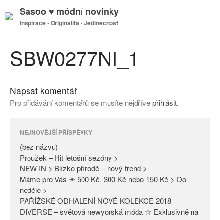
Sasoo ♥ módní novinky
Inspirace • Originalita • Jedinečnost
GDPR
Úvodní stránka
SBW0277NI_1
Napsat komentář
(bez názvu)
Pro přidávání komentářů se musíte nejdříve
přihlásit
.
Proužek – Hit letošní sezóny >
NEW IN > Blízko přírodě – nový
trend >
NEJNOVĚJŠÍ PŘÍSPĚVKY
Máme pro Vás ☀ 500 Kč, 300
(bez názvu)
Kč nebo 150 Kč > Do neděle >
Proužek – Hit letošní sezóny >
NEW IN > Blízko přírodě – nový trend >
PAŘÍŽSKÉ ODHALENÍ NOVÉ
Máme pro Vás ☀ 500 Kč, 300 Kč nebo 150 Kč > Do
KOLEKCE 2018
neděle >
DIVERSE – světová newyorská
PAŘÍŽSKÉ ODHALENÍ NOVÉ KOLEKCE 2018
móda ☆ Exklusivně na Sasoo
DIVERSE – světová newyorská móda ☆ Exklusivně na
Slova došla… Není co dodat…