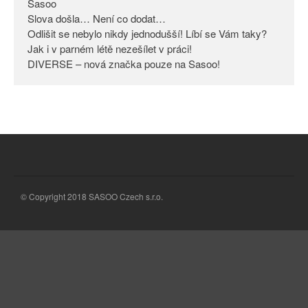
Sasoo
Slova došla… Není co dodat…
Odlišit se nebylo nikdy
jednodušší! Líbí se Vám taky?
Odlišit se nebylo nikdy jednodušší! Líbí se Vám taky?
Jak i v parném létě nezešílet v práci!
Jak i v parném létě nezešílet v
DIVERSE – nová značka pouze na Sasoo!
práci!
DIVERSE – nová značka pouze
na Sasoo!
© Copyright 2018 SASOO Czech s.r.o.