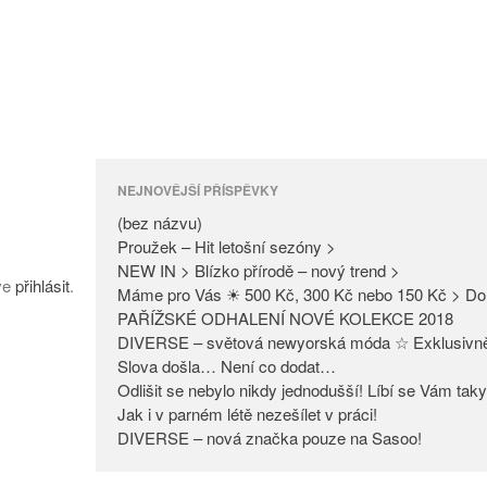
NEJNOVĚJŠÍ PŘÍSPĚVKY
(bez názvu)
Proužek – Hit letošní sezóny >
NEW IN > Blízko přírodě – nový trend >
íve
přihlásit
.
Máme pro Vás ☀ 500 Kč, 300 Kč nebo 150 Kč > Do
PAŘÍŽSKÉ ODHALENÍ NOVÉ KOLEKCE 2018
DIVERSE – světová newyorská móda ☆ Exklusivn
Slova došla… Není co dodat…
Odlišit se nebylo nikdy jednodušší! Líbí se Vám tak
Jak i v parném létě nezešílet v práci!
DIVERSE – nová značka pouze na Sasoo!