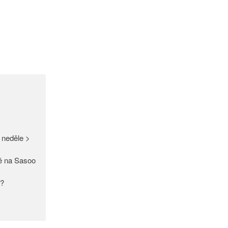
GDPR
Úvodní stránka
(bez názvu)
Proužek – Hit letošní sezóny >
NEW IN > Blízko přírodě – nový
 neděle >
trend >
Máme pro Vás ☀ 500 Kč, 300
ě na Sasoo
Kč nebo 150 Kč > Do neděle >
PAŘÍŽSKÉ ODHALENÍ NOVÉ
y?
KOLEKCE 2018
DIVERSE – světová newyorská
móda ☆ Exklusivně na Sasoo