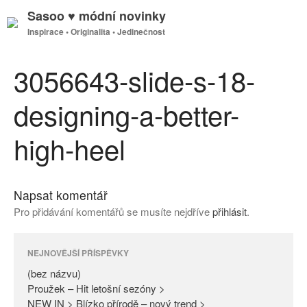
Sasoo ♥ módní novinky
Inspirace • Originalita • Jedinečnost
GDPR
Úvodní stránka
3056643-slide-s-18-
designing-a-better-
(bez názvu)
high-heel
Proužek – Hit letošní sezóny >
NEW IN > Blízko přírodě – nový
trend >
Napsat komentář
Máme pro Vás ☀ 500 Kč, 300
Pro přidávání komentářů se musíte nejdříve
přihlásit
.
Kč nebo 150 Kč > Do neděle >
PAŘÍŽSKÉ ODHALENÍ NOVÉ
KOLEKCE 2018
NEJNOVĚJŠÍ PŘÍSPĚVKY
DIVERSE – světová newyorská
(bez názvu)
móda ☆ Exklusivně na Sasoo
Proužek – Hit letošní sezóny >
NEW IN > Blízko přírodě – nový trend >
Slova došla… Není co dodat…