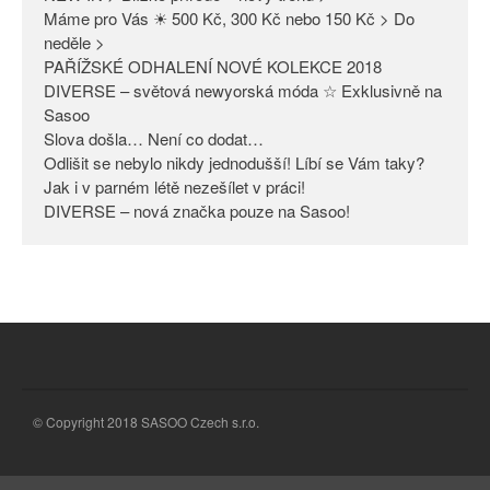
Máme pro Vás ☀ 500 Kč, 300 Kč nebo 150 Kč > Do
Odlišit se nebylo nikdy
neděle >
jednodušší! Líbí se Vám taky?
PAŘÍŽSKÉ ODHALENÍ NOVÉ KOLEKCE 2018
Jak i v parném létě nezešílet v
DIVERSE – světová newyorská móda ☆ Exklusivně na
práci!
Sasoo
Slova došla… Není co dodat…
DIVERSE – nová značka pouze
na Sasoo!
Odlišit se nebylo nikdy jednodušší! Líbí se Vám taky?
Jak i v parném létě nezešílet v práci!
DIVERSE – nová značka pouze na Sasoo!
© Copyright 2018 SASOO Czech s.r.o.