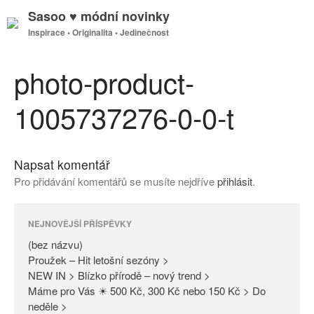
Sasoo ♥ módní novinky
Inspirace • Originalita • Jedinečnost
GDPR
Úvodní stránka
photo-product-
1005737276-0-0-t
(bez názvu)
Proužek – Hit letošní sezóny >
Napsat komentář
NEW IN > Blízko přírodě – nový
Pro přidávání komentářů se musíte nejdříve
přihlásit
.
trend >
Máme pro Vás ☀ 500 Kč, 300
Kč nebo 150 Kč > Do neděle >
NEJNOVĚJŠÍ PŘÍSPĚVKY
PAŘÍŽSKÉ ODHALENÍ NOVÉ
(bez názvu)
KOLEKCE 2018
Proužek – Hit letošní sezóny >
NEW IN > Blízko přírodě – nový trend >
DIVERSE – světová newyorská
Máme pro Vás ☀ 500 Kč, 300 Kč nebo 150 Kč > Do
móda ☆ Exklusivně na Sasoo
neděle >
Slova došla… Není co dodat…