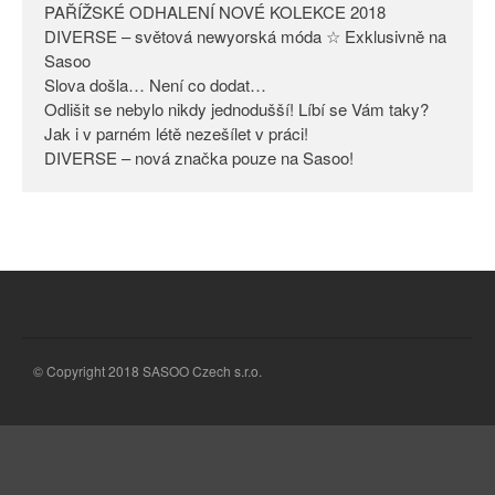
PAŘÍŽSKÉ ODHALENÍ NOVÉ KOLEKCE 2018
Odlišit se nebylo nikdy
DIVERSE – světová newyorská móda ☆ Exklusivně na
jednodušší! Líbí se Vám taky?
Sasoo
Slova došla… Není co dodat…
Jak i v parném létě nezešílet v
práci!
Odlišit se nebylo nikdy jednodušší! Líbí se Vám taky?
Jak i v parném létě nezešílet v práci!
DIVERSE – nová značka pouze
DIVERSE – nová značka pouze na Sasoo!
na Sasoo!
© Copyright 2018 SASOO Czech s.r.o.