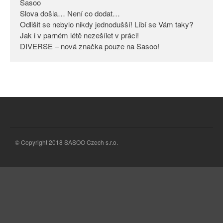
Sasoo
Slova došla… Není co dodat…
Odlišit se nebylo nikdy
jednodušší! Líbí se Vám taky?
Odlišit se nebylo nikdy jednodušší! Líbí se Vám taky?
Jak i v parném létě nezešílet v práci!
Jak i v parném létě nezešílet v
DIVERSE – nová značka pouze na Sasoo!
práci!
DIVERSE – nová značka pouze
na Sasoo!
© Copyright 2018 SASOO Czech s.r.o.