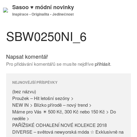
Sasoo ♥ módní novinky
Inspirace • Originalita • Jedinečnost
GDPR
Úvodní stránka
SBW0250NI_6
Napsat komentář
(bez názvu)
Pro přidávání komentářů se musíte nejdříve
přihlásit
.
Proužek – Hit letošní sezóny >
NEW IN > Blízko přírodě – nový
trend >
NEJNOVĚJŠÍ PŘÍSPĚVKY
Máme pro Vás ☀ 500 Kč, 300
(bez názvu)
Kč nebo 150 Kč > Do neděle >
Proužek – Hit letošní sezóny >
NEW IN > Blízko přírodě – nový trend >
PAŘÍŽSKÉ ODHALENÍ NOVÉ
Máme pro Vás ☀ 500 Kč, 300 Kč nebo 150 Kč > Do
KOLEKCE 2018
neděle >
DIVERSE – světová newyorská
PAŘÍŽSKÉ ODHALENÍ NOVÉ KOLEKCE 2018
móda ☆ Exklusivně na Sasoo
DIVERSE – světová newyorská móda ☆ Exklusivně na
Slova došla… Není co dodat…