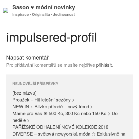
Sasoo ♥ módní novinky
Inspirace • Originalita • Jedinečnost
GDPR
Úvodní stránka
impulsered-profil
Napsat komentář
(bez názvu)
Pro přidávání komentářů se musíte nejdříve
přihlásit
.
Proužek – Hit letošní sezóny >
NEW IN > Blízko přírodě – nový
trend >
NEJNOVĚJŠÍ PŘÍSPĚVKY
Máme pro Vás ☀ 500 Kč, 300
(bez názvu)
Kč nebo 150 Kč > Do neděle >
Proužek – Hit letošní sezóny >
NEW IN > Blízko přírodě – nový trend >
PAŘÍŽSKÉ ODHALENÍ NOVÉ
Máme pro Vás ☀ 500 Kč, 300 Kč nebo 150 Kč > Do
KOLEKCE 2018
neděle >
DIVERSE – světová newyorská
PAŘÍŽSKÉ ODHALENÍ NOVÉ KOLEKCE 2018
móda ☆ Exklusivně na Sasoo
DIVERSE – světová newyorská móda ☆ Exklusivně na
Slova došla… Není co dodat…