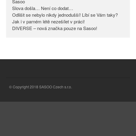
Sasoo
Slova došla… Není co dodat…
Odlišit se nebylo nikdy
jednodušší! Líbí se Vám taky?
Odlišit se nebylo nikdy jednodušší! Líbí se Vám taky?
Jak i v parném létě nezešílet v práci!
Jak i v parném létě nezešílet v
DIVERSE – nová značka pouze na Sasoo!
práci!
DIVERSE – nová značka pouze
na Sasoo!
© Copyright 2018 SASOO Czech s.r.o.