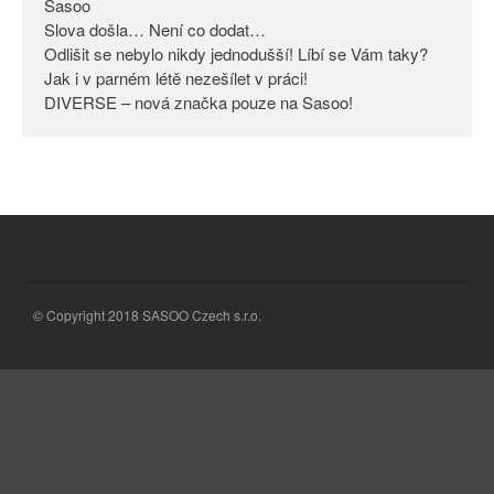
Sasoo
Slova došla… Není co dodat…
Odlišit se nebylo nikdy
jednodušší! Líbí se Vám taky?
Odlišit se nebylo nikdy jednodušší! Líbí se Vám taky?
Jak i v parném létě nezešílet v práci!
Jak i v parném létě nezešílet v
DIVERSE – nová značka pouze na Sasoo!
práci!
DIVERSE – nová značka pouze
na Sasoo!
© Copyright 2018 SASOO Czech s.r.o.