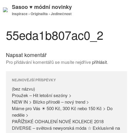
Sasoo ♥ módní novinky
Inspirace • Originalita • Jedinečnost
GDPR
Úvodní stránka
55eda1b807ac0_2
Napsat komentář
(bez názvu)
Pro přidávání komentářů se musíte nejdříve
přihlásit
.
Proužek – Hit letošní sezóny >
NEW IN > Blízko přírodě – nový
trend >
NEJNOVĚJŠÍ PŘÍSPĚVKY
Máme pro Vás ☀ 500 Kč, 300
(bez názvu)
Kč nebo 150 Kč > Do neděle >
Proužek – Hit letošní sezóny >
NEW IN > Blízko přírodě – nový trend >
PAŘÍŽSKÉ ODHALENÍ NOVÉ
Máme pro Vás ☀ 500 Kč, 300 Kč nebo 150 Kč > Do
KOLEKCE 2018
neděle >
DIVERSE – světová newyorská
PAŘÍŽSKÉ ODHALENÍ NOVÉ KOLEKCE 2018
móda ☆ Exklusivně na Sasoo
DIVERSE – světová newyorská móda ☆ Exklusivně na
Slova došla… Není co dodat…