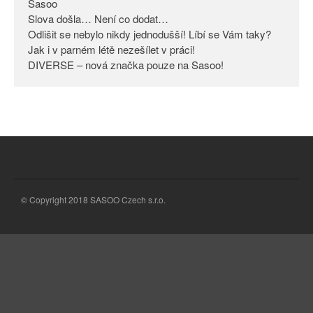
Sasoo
Slova došla… Není co dodat…
Odlišit se nebylo nikdy
jednodušší! Líbí se Vám taky?
Odlišit se nebylo nikdy jednodušší! Líbí se Vám taky?
Jak i v parném létě nezešílet v práci!
Jak i v parném létě nezešílet v
DIVERSE – nová značka pouze na Sasoo!
práci!
DIVERSE – nová značka pouze
na Sasoo!
© Copyright 2018 SASOO Czech s.r.o.