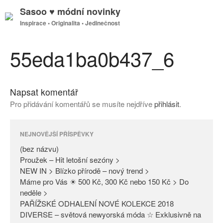
Sasoo ♥ módní novinky
Inspirace • Originalita • Jedinečnost
GDPR
Úvodní stránka
55eda1ba0b437_6
Napsat komentář
(bez názvu)
Pro přidávání komentářů se musíte nejdříve
přihlásit
.
Proužek – Hit letošní sezóny >
NEW IN > Blízko přírodě – nový
trend >
NEJNOVĚJŠÍ PŘÍSPĚVKY
Máme pro Vás ☀ 500 Kč, 300
(bez názvu)
Kč nebo 150 Kč > Do neděle >
Proužek – Hit letošní sezóny >
NEW IN > Blízko přírodě – nový trend >
PAŘÍŽSKÉ ODHALENÍ NOVÉ
Máme pro Vás ☀ 500 Kč, 300 Kč nebo 150 Kč > Do
KOLEKCE 2018
neděle >
DIVERSE – světová newyorská
PAŘÍŽSKÉ ODHALENÍ NOVÉ KOLEKCE 2018
móda ☆ Exklusivně na Sasoo
DIVERSE – světová newyorská móda ☆ Exklusivně na
Slova došla… Není co dodat…