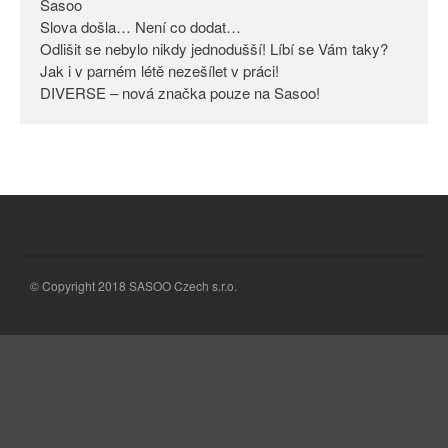
Sasoo
Slova došla… Není co dodat…
Odlišit se nebylo nikdy
jednodušší! Líbí se Vám taky?
Odlišit se nebylo nikdy jednodušší! Líbí se Vám taky?
Jak i v parném létě nezešílet v práci!
Jak i v parném létě nezešílet v
DIVERSE – nová značka pouze na Sasoo!
práci!
DIVERSE – nová značka pouze
na Sasoo!
© Copyright 2018 SASOO Czech s.r.o.