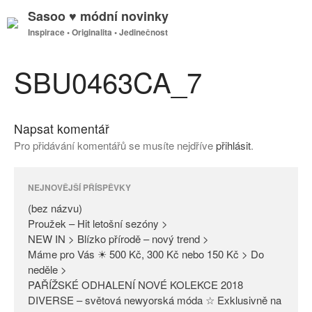
Sasoo ♥ módní novinky
Inspirace • Originalita • Jedinečnost
GDPR
Úvodní stránka
SBU0463CA_7
Napsat komentář
(bez názvu)
Pro přidávání komentářů se musíte nejdříve
přihlásit
.
Proužek – Hit letošní sezóny >
NEW IN > Blízko přírodě – nový
trend >
NEJNOVĚJŠÍ PŘÍSPĚVKY
Máme pro Vás ☀ 500 Kč, 300
(bez názvu)
Kč nebo 150 Kč > Do neděle >
Proužek – Hit letošní sezóny >
NEW IN > Blízko přírodě – nový trend >
PAŘÍŽSKÉ ODHALENÍ NOVÉ
Máme pro Vás ☀ 500 Kč, 300 Kč nebo 150 Kč > Do
KOLEKCE 2018
neděle >
DIVERSE – světová newyorská
PAŘÍŽSKÉ ODHALENÍ NOVÉ KOLEKCE 2018
móda ☆ Exklusivně na Sasoo
DIVERSE – světová newyorská móda ☆ Exklusivně na
Slova došla… Není co dodat…