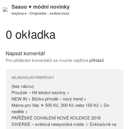
Sasoo ♥ módní novinky
Inspirace • Originalita • Jedinečnost
GDPR
Úvodní stránka
0 okładka
Napsat komentář
(bez názvu)
Pro přidávání komentářů se musíte nejdříve
přihlásit
.
Proužek – Hit letošní sezóny >
NEW IN > Blízko přírodě – nový
trend >
NEJNOVĚJŠÍ PŘÍSPĚVKY
Máme pro Vás ☀ 500 Kč, 300
(bez názvu)
Kč nebo 150 Kč > Do neděle >
Proužek – Hit letošní sezóny >
NEW IN > Blízko přírodě – nový trend >
PAŘÍŽSKÉ ODHALENÍ NOVÉ
Máme pro Vás ☀ 500 Kč, 300 Kč nebo 150 Kč > Do
KOLEKCE 2018
neděle >
DIVERSE – světová newyorská
PAŘÍŽSKÉ ODHALENÍ NOVÉ KOLEKCE 2018
móda ☆ Exklusivně na Sasoo
DIVERSE – světová newyorská móda ☆ Exklusivně na
Slova došla… Není co dodat…