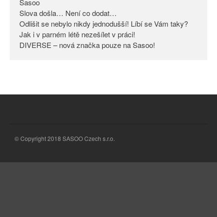
Sasoo
Slova došla… Není co dodat…
Odlišit se nebylo nikdy
jednodušší! Líbí se Vám taky?
Odlišit se nebylo nikdy jednodušší! Líbí se Vám taky?
Jak i v parném létě nezešílet v práci!
Jak i v parném létě nezešílet v
DIVERSE – nová značka pouze na Sasoo!
práci!
DIVERSE – nová značka pouze
na Sasoo!
© Copyright 2018 SASOO Czech s.r.o.