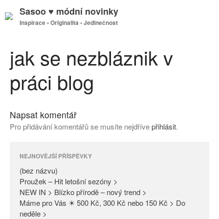
Sasoo ♥ módní novinky
Inspirace • Originalita • Jedinečnost
GDPR
Úvodní stránka
jak se nezbláznik v
práci blog
(bez názvu)
Proužek – Hit letošní sezóny >
Napsat komentář
NEW IN > Blízko přírodě – nový
Pro přidávání komentářů se musíte nejdříve
přihlásit
.
trend >
Máme pro Vás ☀ 500 Kč, 300
Kč nebo 150 Kč > Do neděle >
NEJNOVĚJŠÍ PŘÍSPĚVKY
PAŘÍŽSKÉ ODHALENÍ NOVÉ
(bez názvu)
KOLEKCE 2018
Proužek – Hit letošní sezóny >
NEW IN > Blízko přírodě – nový trend >
DIVERSE – světová newyorská
Máme pro Vás ☀ 500 Kč, 300 Kč nebo 150 Kč > Do
móda ☆ Exklusivně na Sasoo
neděle >
Slova došla… Není co dodat…