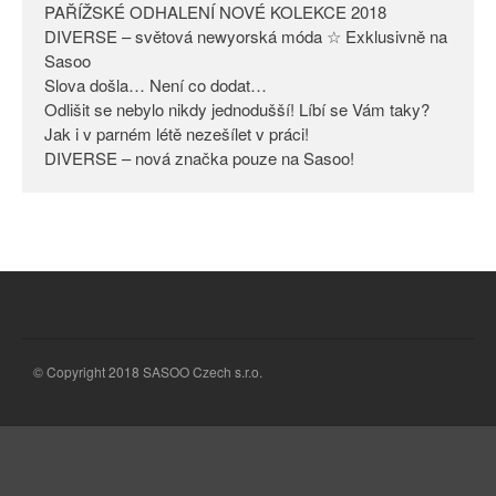
PAŘÍŽSKÉ ODHALENÍ NOVÉ KOLEKCE 2018
Odlišit se nebylo nikdy
DIVERSE – světová newyorská móda ☆ Exklusivně na
jednodušší! Líbí se Vám taky?
Sasoo
Slova došla… Není co dodat…
Jak i v parném létě nezešílet v
práci!
Odlišit se nebylo nikdy jednodušší! Líbí se Vám taky?
Jak i v parném létě nezešílet v práci!
DIVERSE – nová značka pouze
DIVERSE – nová značka pouze na Sasoo!
na Sasoo!
© Copyright 2018 SASOO Czech s.r.o.