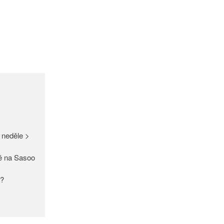
GDPR
Úvodní stránka
(bez názvu)
Proužek – Hit letošní sezóny >
NEW IN > Blízko přírodě – nový
 neděle >
trend >
Máme pro Vás ☀ 500 Kč, 300
ě na Sasoo
Kč nebo 150 Kč > Do neděle >
PAŘÍŽSKÉ ODHALENÍ NOVÉ
y?
KOLEKCE 2018
DIVERSE – světová newyorská
móda ☆ Exklusivně na Sasoo