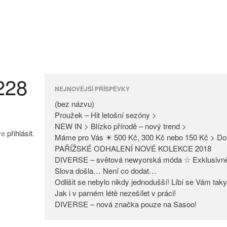
228
NEJNOVĚJŠÍ PŘÍSPĚVKY
(bez názvu)
Proužek – Hit letošní sezóny >
NEW IN > Blízko přírodě – nový trend >
íve
přihlásit
.
Máme pro Vás ☀ 500 Kč, 300 Kč nebo 150 Kč > Do
PAŘÍŽSKÉ ODHALENÍ NOVÉ KOLEKCE 2018
DIVERSE – světová newyorská móda ☆ Exklusivn
Slova došla… Není co dodat…
Odlišit se nebylo nikdy jednodušší! Líbí se Vám tak
Jak i v parném létě nezešílet v práci!
DIVERSE – nová značka pouze na Sasoo!