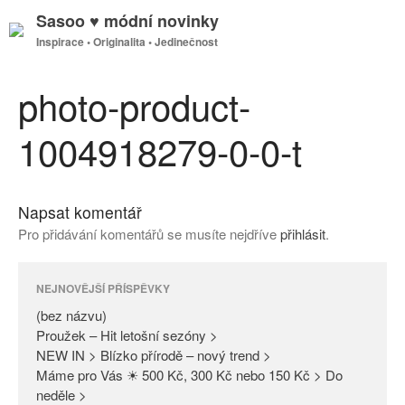
Sasoo ♥ módní novinky
Inspirace • Originalita • Jedinečnost
GDPR
Úvodní stránka
photo-product-
1004918279-0-0-t
(bez názvu)
Proužek – Hit letošní sezóny >
Napsat komentář
NEW IN > Blízko přírodě – nový
Pro přidávání komentářů se musíte nejdříve
přihlásit
.
trend >
Máme pro Vás ☀ 500 Kč, 300
Kč nebo 150 Kč > Do neděle >
NEJNOVĚJŠÍ PŘÍSPĚVKY
PAŘÍŽSKÉ ODHALENÍ NOVÉ
(bez názvu)
KOLEKCE 2018
Proužek – Hit letošní sezóny >
NEW IN > Blízko přírodě – nový trend >
DIVERSE – světová newyorská
Máme pro Vás ☀ 500 Kč, 300 Kč nebo 150 Kč > Do
móda ☆ Exklusivně na Sasoo
neděle >
Slova došla… Není co dodat…