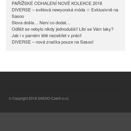
PAŘÍŽSKÉ ODHALENÍ NOVÉ KOLEKCE 2018
Odlišit se nebylo nikdy
DIVERSE – světová newyorská móda ☆ Exklusivně na
jednodušší! Líbí se Vám taky?
Sasoo
Slova došla… Není co dodat…
Jak i v parném létě nezešílet v
práci!
Odlišit se nebylo nikdy jednodušší! Líbí se Vám taky?
Jak i v parném létě nezešílet v práci!
DIVERSE – nová značka pouze
DIVERSE – nová značka pouze na Sasoo!
na Sasoo!
© Copyright 2018 SASOO Czech s.r.o.