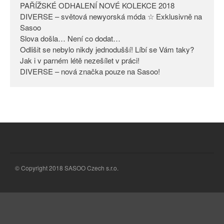
PAŘÍŽSKÉ ODHALENÍ NOVÉ KOLEKCE 2018
Odlišit se nebylo nikdy
DIVERSE – světová newyorská móda ☆ Exklusivně na
jednodušší! Líbí se Vám taky?
Sasoo
Slova došla… Není co dodat…
Jak i v parném létě nezešílet v
práci!
Odlišit se nebylo nikdy jednodušší! Líbí se Vám taky?
Jak i v parném létě nezešílet v práci!
DIVERSE – nová značka pouze
DIVERSE – nová značka pouze na Sasoo!
na Sasoo!
© Copyright 2018 SASOO Czech s.r.o.