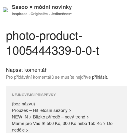
Sasoo ♥ módní novinky
Inspirace • Originalita • Jedinečnost
GDPR
Úvodní stránka
photo-product-
1005444339-0-0-t
(bez názvu)
Proužek – Hit letošní sezóny >
Napsat komentář
NEW IN > Blízko přírodě – nový
Pro přidávání komentářů se musíte nejdříve
přihlásit
.
trend >
Máme pro Vás ☀ 500 Kč, 300
Kč nebo 150 Kč > Do neděle >
NEJNOVĚJŠÍ PŘÍSPĚVKY
PAŘÍŽSKÉ ODHALENÍ NOVÉ
(bez názvu)
KOLEKCE 2018
Proužek – Hit letošní sezóny >
NEW IN > Blízko přírodě – nový trend >
DIVERSE – světová newyorská
Máme pro Vás ☀ 500 Kč, 300 Kč nebo 150 Kč > Do
móda ☆ Exklusivně na Sasoo
neděle >
Slova došla… Není co dodat…