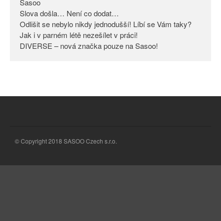
Sasoo
Slova došla… Není co dodat…
Odlišit se nebylo nikdy
jednodušší! Líbí se Vám taky?
Odlišit se nebylo nikdy jednodušší! Líbí se Vám taky?
Jak i v parném létě nezešílet v práci!
Jak i v parném létě nezešílet v
DIVERSE – nová značka pouze na Sasoo!
práci!
DIVERSE – nová značka pouze
na Sasoo!
© Copyright 2018 SASOO Czech s.r.o.