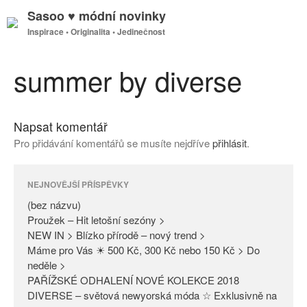
Sasoo ♥ módní novinky
Inspirace • Originalita • Jedinečnost
GDPR
Úvodní stránka
summer by diverse
Napsat komentář
(bez názvu)
Pro přidávání komentářů se musíte nejdříve
přihlásit
.
Proužek – Hit letošní sezóny >
NEW IN > Blízko přírodě – nový
trend >
NEJNOVĚJŠÍ PŘÍSPĚVKY
Máme pro Vás ☀ 500 Kč, 300
(bez názvu)
Kč nebo 150 Kč > Do neděle >
Proužek – Hit letošní sezóny >
NEW IN > Blízko přírodě – nový trend >
PAŘÍŽSKÉ ODHALENÍ NOVÉ
Máme pro Vás ☀ 500 Kč, 300 Kč nebo 150 Kč > Do
KOLEKCE 2018
neděle >
DIVERSE – světová newyorská
PAŘÍŽSKÉ ODHALENÍ NOVÉ KOLEKCE 2018
móda ☆ Exklusivně na Sasoo
DIVERSE – světová newyorská móda ☆ Exklusivně na
Slova došla… Není co dodat…