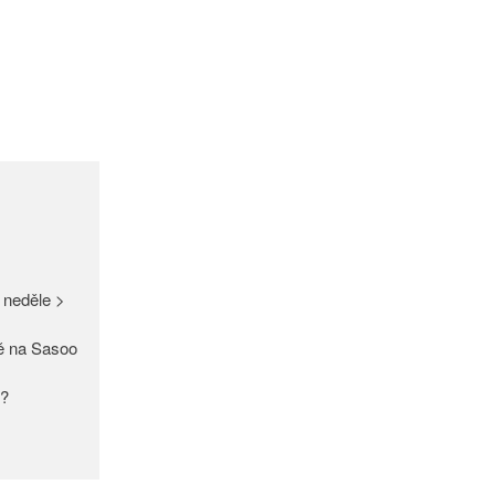
GDPR
Úvodní stránka
(bez názvu)
Proužek – Hit letošní sezóny >
NEW IN > Blízko přírodě – nový
 neděle >
trend >
Máme pro Vás ☀ 500 Kč, 300
ě na Sasoo
Kč nebo 150 Kč > Do neděle >
PAŘÍŽSKÉ ODHALENÍ NOVÉ
y?
KOLEKCE 2018
DIVERSE – světová newyorská
móda ☆ Exklusivně na Sasoo