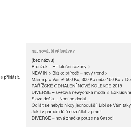
NEJNOVĚJŠÍ PŘÍSPĚVKY
(bez názvu)
Proužek – Hit letošní sezóny >
NEW IN > Blízko přírodě – nový trend >
íve
přihlásit
.
Máme pro Vás ☀ 500 Kč, 300 Kč nebo 150 Kč > Do
PAŘÍŽSKÉ ODHALENÍ NOVÉ KOLEKCE 2018
DIVERSE – světová newyorská móda ☆ Exklusivn
Slova došla… Není co dodat…
Odlišit se nebylo nikdy jednodušší! Líbí se Vám tak
Jak i v parném létě nezešílet v práci!
DIVERSE – nová značka pouze na Sasoo!