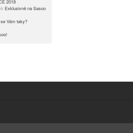
CE 2018
☆ Exklusivně na Sasoo
bí se Vám taky?
soo!