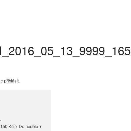
_2016_05_13_9999_165
íve
přihlásit
.
>
150 Kč > Do neděle >