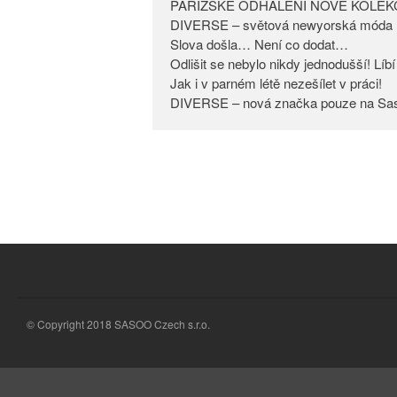
PAŘÍŽSKÉ ODHALENÍ NOVÉ KOLEK
DIVERSE – světová newyorská móda 
Slova došla… Není co dodat…
Odlišit se nebylo nikdy jednodušší! Lí
Jak i v parném létě nezešílet v práci!
DIVERSE – nová značka pouze na Sa
© Copyright 2018 SASOO Czech s.r.o.