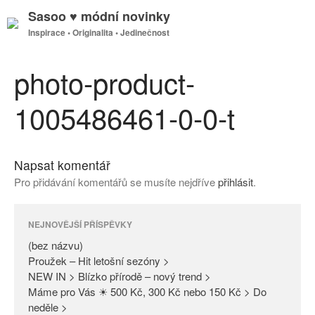
Sasoo ♥ módní novinky
Inspirace • Originalita • Jedinečnost
GDPR
Úvodní stránka
photo-product-
1005486461-0-0-t
(bez názvu)
Proužek – Hit letošní sezóny >
Napsat komentář
NEW IN > Blízko přírodě – nový
Pro přidávání komentářů se musíte nejdříve
přihlásit
.
trend >
Máme pro Vás ☀ 500 Kč, 300
Kč nebo 150 Kč > Do neděle >
NEJNOVĚJŠÍ PŘÍSPĚVKY
PAŘÍŽSKÉ ODHALENÍ NOVÉ
(bez názvu)
KOLEKCE 2018
Proužek – Hit letošní sezóny >
NEW IN > Blízko přírodě – nový trend >
DIVERSE – světová newyorská
Máme pro Vás ☀ 500 Kč, 300 Kč nebo 150 Kč > Do
móda ☆ Exklusivně na Sasoo
neděle >
Slova došla… Není co dodat…