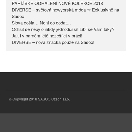
PAŘÍŽSKÉ ODHALENÍ NOVÉ KOLEKCE 2018
Odlišit se nebylo nikdy
DIVERSE – světová newyorská móda ☆ Exklusivně na
jednodušší! Líbí se Vám taky?
Sasoo
Slova došla… Není co dodat…
Jak i v parném létě nezešílet v
práci!
Odlišit se nebylo nikdy jednodušší! Líbí se Vám taky?
Jak i v parném létě nezešílet v práci!
DIVERSE – nová značka pouze
DIVERSE – nová značka pouze na Sasoo!
na Sasoo!
© Copyright 2018 SASOO Czech s.r.o.