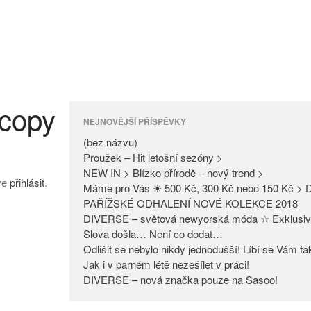
 copy
NEJNOVĚJŠÍ PŘÍSPĚVKY
(bez názvu)
Proužek – Hit letošní sezóny >
NEW IN > Blízko přírodě – nový trend >
íve
přihlásit
.
Máme pro Vás ☀ 500 Kč, 300 Kč nebo 150 Kč > D
PAŘÍŽSKÉ ODHALENÍ NOVÉ KOLEKCE 2018
DIVERSE – světová newyorská móda ☆ Exklusiv
Slova došla… Není co dodat…
Odlišit se nebylo nikdy jednodušší! Líbí se Vám t
Jak i v parném létě nezešílet v práci!
DIVERSE – nová značka pouze na Sasoo!