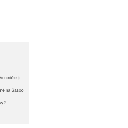
GDPR
Úvodní stránka
(bez názvu)
Proužek – Hit letošní sezóny >
NEW IN > Blízko přírodě – nový
o neděle >
trend >
Máme pro Vás ☀ 500 Kč, 300
ně na Sasoo
Kč nebo 150 Kč > Do neděle >
PAŘÍŽSKÉ ODHALENÍ NOVÉ
aky?
KOLEKCE 2018
DIVERSE – světová newyorská
móda ☆ Exklusivně na Sasoo