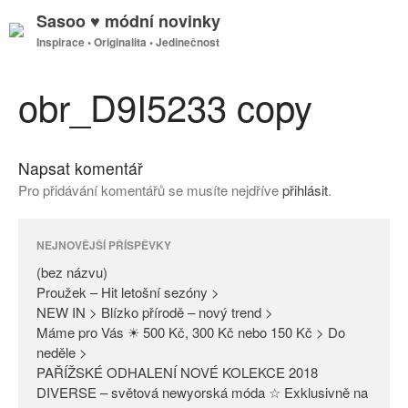
Sasoo ♥ módní novinky
Inspirace • Originalita • Jedinečnost
GDPR
Úvodní stránka
obr_D9I5233 copy
Napsat komentář
(bez názvu)
Pro přidávání komentářů se musíte nejdříve
přihlásit
.
Proužek – Hit letošní sezóny >
NEW IN > Blízko přírodě – nový
trend >
NEJNOVĚJŠÍ PŘÍSPĚVKY
Máme pro Vás ☀ 500 Kč, 300
(bez názvu)
Kč nebo 150 Kč > Do neděle >
Proužek – Hit letošní sezóny >
NEW IN > Blízko přírodě – nový trend >
PAŘÍŽSKÉ ODHALENÍ NOVÉ
Máme pro Vás ☀ 500 Kč, 300 Kč nebo 150 Kč > Do
KOLEKCE 2018
neděle >
DIVERSE – světová newyorská
PAŘÍŽSKÉ ODHALENÍ NOVÉ KOLEKCE 2018
móda ☆ Exklusivně na Sasoo
DIVERSE – světová newyorská móda ☆ Exklusivně na
Slova došla… Není co dodat…