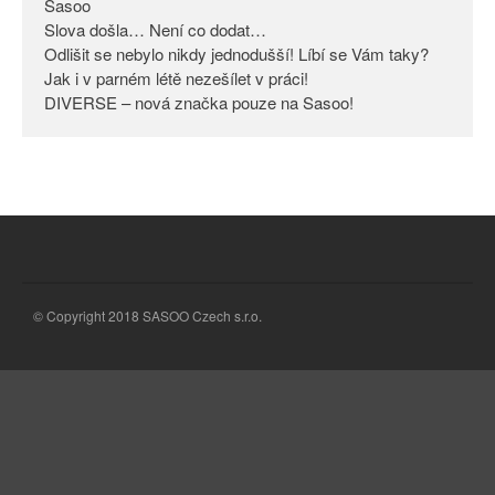
Sasoo
Slova došla… Není co dodat…
Odlišit se nebylo nikdy
jednodušší! Líbí se Vám taky?
Odlišit se nebylo nikdy jednodušší! Líbí se Vám taky?
Jak i v parném létě nezešílet v práci!
Jak i v parném létě nezešílet v
DIVERSE – nová značka pouze na Sasoo!
práci!
DIVERSE – nová značka pouze
na Sasoo!
© Copyright 2018 SASOO Czech s.r.o.