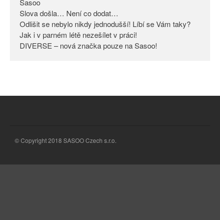
Sasoo
Slova došla… Není co dodat…
Odlišit se nebylo nikdy
jednodušší! Líbí se Vám taky?
Odlišit se nebylo nikdy jednodušší! Líbí se Vám taky?
Jak i v parném létě nezešílet v práci!
Jak i v parném létě nezešílet v
DIVERSE – nová značka pouze na Sasoo!
práci!
DIVERSE – nová značka pouze
na Sasoo!
© Copyright 2018 SASOO Czech s.r.o.