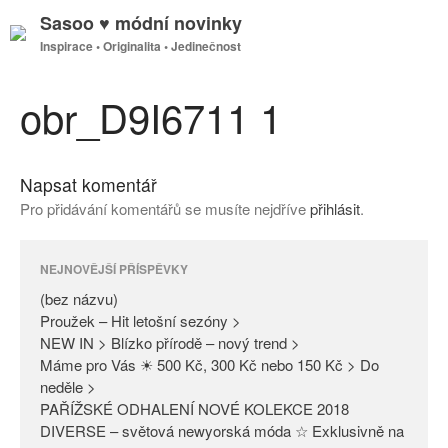
Sasoo ♥ módní novinky
Inspirace • Originalita • Jedinečnost
GDPR
Úvodní stránka
obr_D9I6711 1
Napsat komentář
(bez názvu)
Pro přidávání komentářů se musíte nejdříve
přihlásit
.
Proužek – Hit letošní sezóny >
NEW IN > Blízko přírodě – nový
trend >
NEJNOVĚJŠÍ PŘÍSPĚVKY
Máme pro Vás ☀ 500 Kč, 300
(bez názvu)
Kč nebo 150 Kč > Do neděle >
Proužek – Hit letošní sezóny >
NEW IN > Blízko přírodě – nový trend >
PAŘÍŽSKÉ ODHALENÍ NOVÉ
Máme pro Vás ☀ 500 Kč, 300 Kč nebo 150 Kč > Do
KOLEKCE 2018
neděle >
DIVERSE – světová newyorská
PAŘÍŽSKÉ ODHALENÍ NOVÉ KOLEKCE 2018
móda ☆ Exklusivně na Sasoo
DIVERSE – světová newyorská móda ☆ Exklusivně na
Slova došla… Není co dodat…