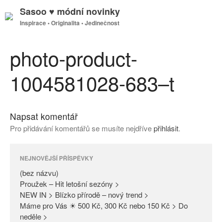
Sasoo ♥ módní novinky
Inspirace • Originalita • Jedinečnost
GDPR
Úvodní stránka
photo-product-
1004581028-683–t
(bez názvu)
Proužek – Hit letošní sezóny >
Napsat komentář
NEW IN > Blízko přírodě – nový
Pro přidávání komentářů se musíte nejdříve
přihlásit
.
trend >
Máme pro Vás ☀ 500 Kč, 300
Kč nebo 150 Kč > Do neděle >
NEJNOVĚJŠÍ PŘÍSPĚVKY
PAŘÍŽSKÉ ODHALENÍ NOVÉ
(bez názvu)
KOLEKCE 2018
Proužek – Hit letošní sezóny >
NEW IN > Blízko přírodě – nový trend >
DIVERSE – světová newyorská
Máme pro Vás ☀ 500 Kč, 300 Kč nebo 150 Kč > Do
móda ☆ Exklusivně na Sasoo
neděle >
Slova došla… Není co dodat…