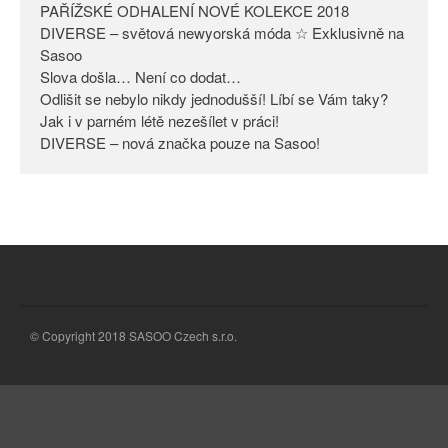
PAŘÍŽSKÉ ODHALENÍ NOVÉ KOLEKCE 2018
Odlišit se nebylo nikdy
DIVERSE – světová newyorská móda ☆ Exklusivně na
jednodušší! Líbí se Vám taky?
Sasoo
Slova došla… Není co dodat…
Jak i v parném létě nezešílet v
práci!
Odlišit se nebylo nikdy jednodušší! Líbí se Vám taky?
Jak i v parném létě nezešílet v práci!
DIVERSE – nová značka pouze
DIVERSE – nová značka pouze na Sasoo!
na Sasoo!
© Copyright 2018 SASOO Czech s.r.o.