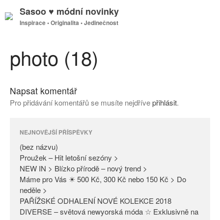
Sasoo ♥ módní novinky
Inspirace • Originalita • Jedinečnost
GDPR
Úvodní stránka
photo (18)
Napsat komentář
(bez názvu)
Pro přidávání komentářů se musíte nejdříve
přihlásit
.
Proužek – Hit letošní sezóny >
NEW IN > Blízko přírodě – nový
trend >
NEJNOVĚJŠÍ PŘÍSPĚVKY
Máme pro Vás ☀ 500 Kč, 300
(bez názvu)
Kč nebo 150 Kč > Do neděle >
Proužek – Hit letošní sezóny >
NEW IN > Blízko přírodě – nový trend >
PAŘÍŽSKÉ ODHALENÍ NOVÉ
Máme pro Vás ☀ 500 Kč, 300 Kč nebo 150 Kč > Do
KOLEKCE 2018
neděle >
DIVERSE – světová newyorská
PAŘÍŽSKÉ ODHALENÍ NOVÉ KOLEKCE 2018
móda ☆ Exklusivně na Sasoo
DIVERSE – světová newyorská móda ☆ Exklusivně na
Slova došla… Není co dodat…