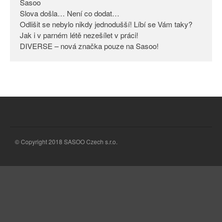
Sasoo
Slova došla… Není co dodat…
Odlišit se nebylo nikdy
jednodušší! Líbí se Vám taky?
Odlišit se nebylo nikdy jednodušší! Líbí se Vám taky?
Jak i v parném létě nezešílet v práci!
Jak i v parném létě nezešílet v
DIVERSE – nová značka pouze na Sasoo!
práci!
DIVERSE – nová značka pouze
na Sasoo!
© Copyright 2018 SASOO Czech s.r.o.