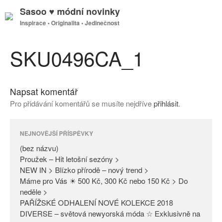
Sasoo ♥ módní novinky
Inspirace • Originalita • Jedinečnost
GDPR
Úvodní stránka
SKU0496CA_1
Napsat komentář
(bez názvu)
Pro přidávání komentářů se musíte nejdříve
přihlásit
.
Proužek – Hit letošní sezóny >
NEW IN > Blízko přírodě – nový
trend >
NEJNOVĚJŠÍ PŘÍSPĚVKY
Máme pro Vás ☀ 500 Kč, 300
(bez názvu)
Kč nebo 150 Kč > Do neděle >
Proužek – Hit letošní sezóny >
NEW IN > Blízko přírodě – nový trend >
PAŘÍŽSKÉ ODHALENÍ NOVÉ
Máme pro Vás ☀ 500 Kč, 300 Kč nebo 150 Kč > Do
KOLEKCE 2018
neděle >
DIVERSE – světová newyorská
PAŘÍŽSKÉ ODHALENÍ NOVÉ KOLEKCE 2018
móda ☆ Exklusivně na Sasoo
DIVERSE – světová newyorská móda ☆ Exklusivně na
Slova došla… Není co dodat…