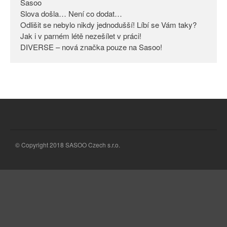
Sasoo
Slova došla… Není co dodat…
Odlišit se nebylo nikdy
jednodušší! Líbí se Vám taky?
Odlišit se nebylo nikdy jednodušší! Líbí se Vám taky?
Jak i v parném létě nezešílet v práci!
Jak i v parném létě nezešílet v
DIVERSE – nová značka pouze na Sasoo!
práci!
DIVERSE – nová značka pouze
na Sasoo!
© Copyright 2018 SASOO Czech s.r.o.