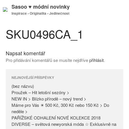
Sasoo ♥ módní novinky
Inspirace • Originalita • Jedinečnost
GDPR
Úvodní stránka
SKU0496CA_1
Napsat komentář
(bez názvu)
Pro přidávání komentářů se musíte nejdříve
přihlásit
.
Proužek – Hit letošní sezóny >
NEW IN > Blízko přírodě – nový
trend >
NEJNOVĚJŠÍ PŘÍSPĚVKY
Máme pro Vás ☀ 500 Kč, 300
(bez názvu)
Kč nebo 150 Kč > Do neděle >
Proužek – Hit letošní sezóny >
NEW IN > Blízko přírodě – nový trend >
PAŘÍŽSKÉ ODHALENÍ NOVÉ
Máme pro Vás ☀ 500 Kč, 300 Kč nebo 150 Kč > Do
KOLEKCE 2018
neděle >
DIVERSE – světová newyorská
PAŘÍŽSKÉ ODHALENÍ NOVÉ KOLEKCE 2018
móda ☆ Exklusivně na Sasoo
DIVERSE – světová newyorská móda ☆ Exklusivně na
Slova došla… Není co dodat…