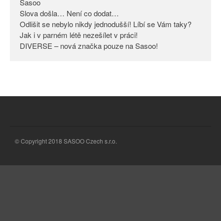
Sasoo
Slova došla… Není co dodat…
Odlišit se nebylo nikdy
jednodušší! Líbí se Vám taky?
Odlišit se nebylo nikdy jednodušší! Líbí se Vám taky?
Jak i v parném létě nezešílet v práci!
Jak i v parném létě nezešílet v
DIVERSE – nová značka pouze na Sasoo!
práci!
DIVERSE – nová značka pouze
na Sasoo!
© Copyright 2018 SASOO Czech s.r.o.