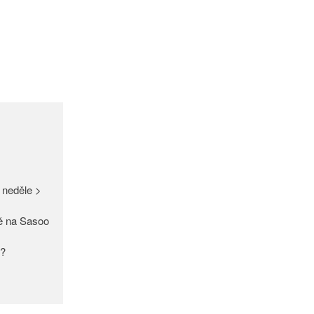
GDPR
Úvodní stránka
(bez názvu)
Proužek – Hit letošní sezóny >
NEW IN > Blízko přírodě – nový
 neděle >
trend >
Máme pro Vás ☀ 500 Kč, 300
ě na Sasoo
Kč nebo 150 Kč > Do neděle >
PAŘÍŽSKÉ ODHALENÍ NOVÉ
y?
KOLEKCE 2018
DIVERSE – světová newyorská
móda ☆ Exklusivně na Sasoo