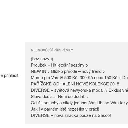
NEJNOVĚJŠÍ PŘÍSPĚVKY
(bez názvu)
Proužek – Hit letošní sezóny >
NEW IN > Blízko přírodě – nový trend >
íve
přihlásit
.
Máme pro Vás ☀ 500 Kč, 300 Kč nebo 150 Kč > Do
PAŘÍŽSKÉ ODHALENÍ NOVÉ KOLEKCE 2018
DIVERSE – světová newyorská móda ☆ Exklusivn
Slova došla… Není co dodat…
Odlišit se nebylo nikdy jednodušší! Líbí se Vám tak
Jak i v parném létě nezešílet v práci!
DIVERSE – nová značka pouze na Sasoo!