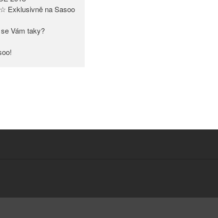
☆ Exklusivně na Sasoo
bí se Vám taky?
soo!