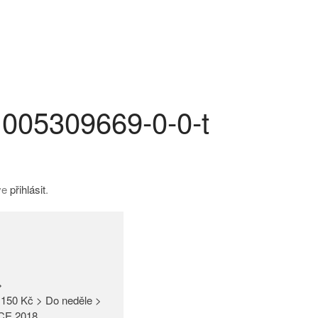
1005309669-0-0-t
íve
přihlásit
.
>
150 Kč > Do neděle >
CE 2018