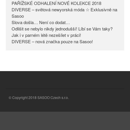
PAŘÍŽSKÉ ODHALENÍ NOVÉ KOLEKCE 2018
Odlišit se nebylo nikdy
DIVERSE – světová newyorská móda ☆ Exklusivně na
jednodušší! Líbí se Vám taky?
Sasoo
Slova došla… Není co dodat…
Jak i v parném létě nezešílet v
práci!
Odlišit se nebylo nikdy jednodušší! Líbí se Vám taky?
Jak i v parném létě nezešílet v práci!
DIVERSE – nová značka pouze
DIVERSE – nová značka pouze na Sasoo!
na Sasoo!
© Copyright 2018 SASOO Czech s.r.o.