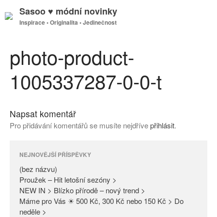
Sasoo ♥ módní novinky
Inspirace • Originalita • Jedinečnost
GDPR
Úvodní stránka
photo-product-
1005337287-0-0-t
(bez názvu)
Proužek – Hit letošní sezóny >
Napsat komentář
NEW IN > Blízko přírodě – nový
Pro přidávání komentářů se musíte nejdříve
přihlásit
.
trend >
Máme pro Vás ☀ 500 Kč, 300
Kč nebo 150 Kč > Do neděle >
NEJNOVĚJŠÍ PŘÍSPĚVKY
PAŘÍŽSKÉ ODHALENÍ NOVÉ
(bez názvu)
KOLEKCE 2018
Proužek – Hit letošní sezóny >
NEW IN > Blízko přírodě – nový trend >
DIVERSE – světová newyorská
Máme pro Vás ☀ 500 Kč, 300 Kč nebo 150 Kč > Do
móda ☆ Exklusivně na Sasoo
neděle >
Slova došla… Není co dodat…