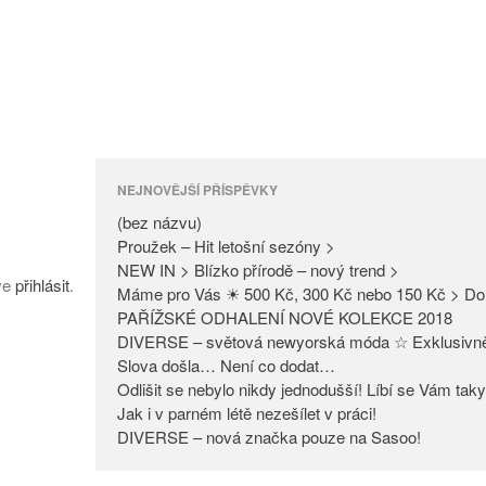
NEJNOVĚJŠÍ PŘÍSPĚVKY
(bez názvu)
Proužek – Hit letošní sezóny >
NEW IN > Blízko přírodě – nový trend >
íve
přihlásit
.
Máme pro Vás ☀ 500 Kč, 300 Kč nebo 150 Kč > Do
PAŘÍŽSKÉ ODHALENÍ NOVÉ KOLEKCE 2018
DIVERSE – světová newyorská móda ☆ Exklusivn
Slova došla… Není co dodat…
Odlišit se nebylo nikdy jednodušší! Líbí se Vám tak
Jak i v parném létě nezešílet v práci!
DIVERSE – nová značka pouze na Sasoo!