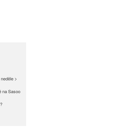
GDPR
Úvodní stránka
(bez názvu)
Proužek – Hit letošní sezóny >
NEW IN > Blízko přírodě – nový
 neděle >
trend >
Máme pro Vás ☀ 500 Kč, 300
ě na Sasoo
Kč nebo 150 Kč > Do neděle >
PAŘÍŽSKÉ ODHALENÍ NOVÉ
y?
KOLEKCE 2018
DIVERSE – světová newyorská
móda ☆ Exklusivně na Sasoo