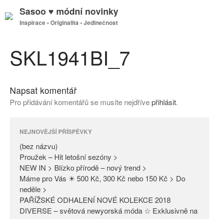
Sasoo ♥ módní novinky
Inspirace • Originalita • Jedinečnost
GDPR
Úvodní stránka
SKL1941BI_7
Napsat komentář
(bez názvu)
Pro přidávání komentářů se musíte nejdříve
přihlásit
.
Proužek – Hit letošní sezóny >
NEW IN > Blízko přírodě – nový
trend >
NEJNOVĚJŠÍ PŘÍSPĚVKY
Máme pro Vás ☀ 500 Kč, 300
(bez názvu)
Kč nebo 150 Kč > Do neděle >
Proužek – Hit letošní sezóny >
NEW IN > Blízko přírodě – nový trend >
PAŘÍŽSKÉ ODHALENÍ NOVÉ
Máme pro Vás ☀ 500 Kč, 300 Kč nebo 150 Kč > Do
KOLEKCE 2018
neděle >
DIVERSE – světová newyorská
PAŘÍŽSKÉ ODHALENÍ NOVÉ KOLEKCE 2018
móda ☆ Exklusivně na Sasoo
DIVERSE – světová newyorská móda ☆ Exklusivně na
Slova došla… Není co dodat…