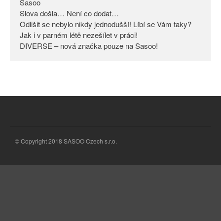
Sasoo
Slova došla… Není co dodat…
Odlišit se nebylo nikdy
jednodušší! Líbí se Vám taky?
Odlišit se nebylo nikdy jednodušší! Líbí se Vám taky?
Jak i v parném létě nezešílet v práci!
Jak i v parném létě nezešílet v
DIVERSE – nová značka pouze na Sasoo!
práci!
DIVERSE – nová značka pouze
na Sasoo!
© Copyright 2018 SASOO Czech s.r.o.