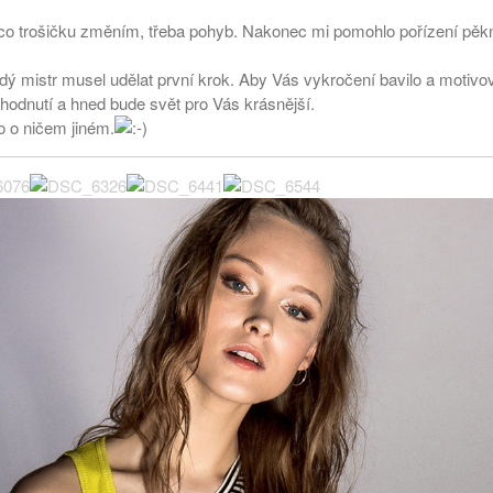
 něco trošičku změním, třeba pohyb. Nakonec mi pomohlo pořízení pě
dý mistr musel udělat první krok. Aby Vás vykročení bavilo a motivov
hodnutí a hned bude svět pro Vás krásnější.
o o ničem jiném.