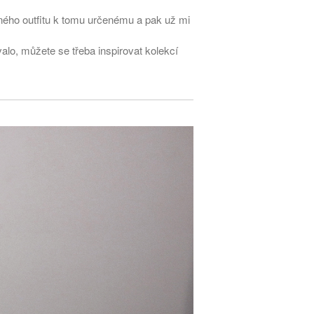
móda ☆ Exklusivně na Sasoo
kného outfitu k tomu určenému a pak už mi
Slova došla… Není co dodat…
alo, můžete se třeba inspirovat kolekcí
Odlišit se nebylo nikdy
jednodušší! Líbí se Vám taky?
Jak i v parném létě nezešílet v
práci!
DIVERSE – nová značka pouze
na Sasoo!