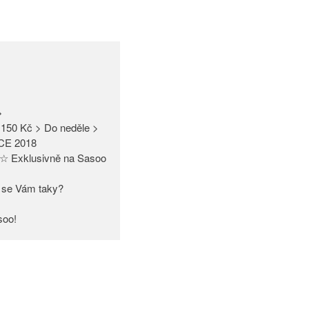
>
150 Kč > Do neděle >
CE 2018
☆ Exklusivně na Sasoo
bí se Vám taky?
soo!