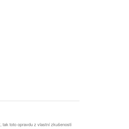
GDPR
Úvodní stránka
(bez názvu)
Proužek – Hit letošní sezóny >
NEW IN > Blízko přírodě – nový
trend >
Máme pro Vás ☀ 500 Kč, 300
Kč nebo 150 Kč > Do neděle >
PAŘÍŽSKÉ ODHALENÍ NOVÉ
KOLEKCE 2018
, tak toto opravdu z vlastní zkušenosti
DIVERSE – světová newyorská