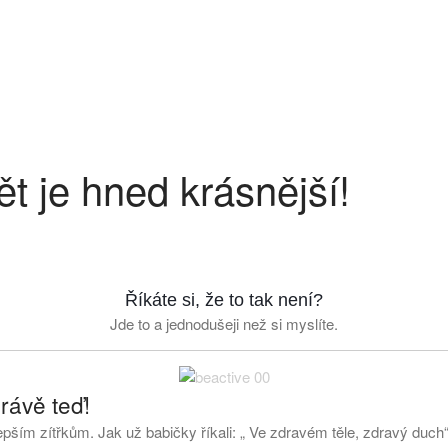
ět je hned krásnější!
Říkáte si, že to tak není?
Jde to a jednodušeji než si myslíte.
rávě teď!
epším zítřkům. Jak už babičky říkali: „ Ve zdravém těle, zdravý duch“