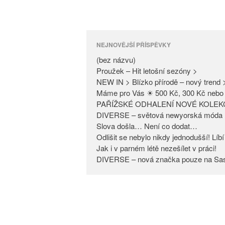
NEJNOVĚJŠÍ PŘÍSPĚVKY
(bez názvu)
Proužek – Hit letošní sezóny >
NEW IN > Blízko přírodě – nový trend 
Máme pro Vás ☀ 500 Kč, 300 Kč nebo 
PAŘÍŽSKÉ ODHALENÍ NOVÉ KOLEK
DIVERSE – světová newyorská móda 
Slova došla… Není co dodat…
Odlišit se nebylo nikdy jednodušší! Lí
Jak i v parném létě nezešílet v práci!
DIVERSE – nová značka pouze na Sa