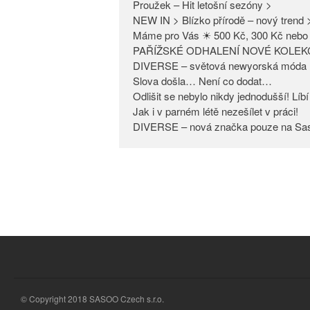
Proužek – Hit letošní sezóny >
NEW IN > Blízko přírodě – nový trend 
Máme pro Vás ☀ 500 Kč, 300 Kč nebo 
PAŘÍŽSKÉ ODHALENÍ NOVÉ KOLEK
DIVERSE – světová newyorská móda 
Slova došla… Není co dodat…
Odlišit se nebylo nikdy jednodušší! Lí
Jak i v parném létě nezešílet v práci!
DIVERSE – nová značka pouze na Sa
© Copyright 2018 SASOO Czech s.r.o.