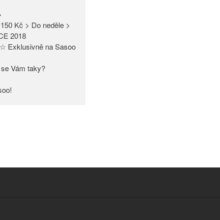
>
150 Kč > Do neděle >
CE 2018
☆ Exklusivně na Sasoo
bí se Vám taky?
soo!