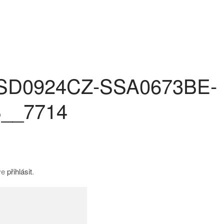
SD0924CZ-SSA0673BE-
__7714
íve
přihlásit
.