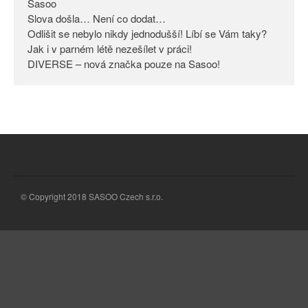
Sasoo
Slova došla… Není co dodat…
Odlišit se nebylo nikdy
jednodušší! Líbí se Vám taky?
Odlišit se nebylo nikdy jednodušší! Líbí se Vám taky?
Jak i v parném létě nezešílet v práci!
Jak i v parném létě nezešílet v
DIVERSE – nová značka pouze na Sasoo!
práci!
DIVERSE – nová značka pouze
na Sasoo!
© Copyright 2018 SASOO Czech s.r.o.