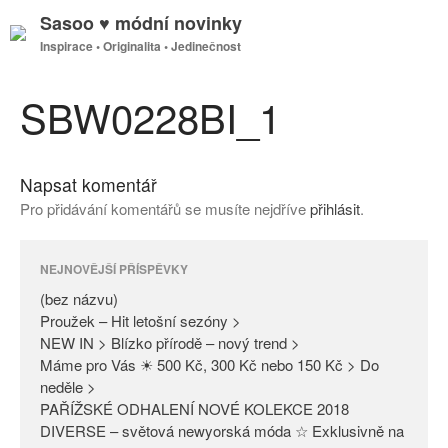
Sasoo ♥ módní novinky
Inspirace • Originalita • Jedinečnost
GDPR
Úvodní stránka
SBW0228BI_1
Napsat komentář
(bez názvu)
Pro přidávání komentářů se musíte nejdříve
přihlásit
.
Proužek – Hit letošní sezóny >
NEW IN > Blízko přírodě – nový
trend >
NEJNOVĚJŠÍ PŘÍSPĚVKY
Máme pro Vás ☀ 500 Kč, 300
(bez názvu)
Kč nebo 150 Kč > Do neděle >
Proužek – Hit letošní sezóny >
NEW IN > Blízko přírodě – nový trend >
PAŘÍŽSKÉ ODHALENÍ NOVÉ
Máme pro Vás ☀ 500 Kč, 300 Kč nebo 150 Kč > Do
KOLEKCE 2018
neděle >
DIVERSE – světová newyorská
PAŘÍŽSKÉ ODHALENÍ NOVÉ KOLEKCE 2018
móda ☆ Exklusivně na Sasoo
DIVERSE – světová newyorská móda ☆ Exklusivně na
Slova došla… Není co dodat…