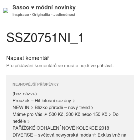
Sasoo ♥ módní novinky
Inspirace • Originalita • Jedinečnost
GDPR
Úvodní stránka
SSZ0751NI_1
Napsat komentář
(bez názvu)
Pro přidávání komentářů se musíte nejdříve
přihlásit
.
Proužek – Hit letošní sezóny >
NEW IN > Blízko přírodě – nový
trend >
NEJNOVĚJŠÍ PŘÍSPĚVKY
Máme pro Vás ☀ 500 Kč, 300
(bez názvu)
Kč nebo 150 Kč > Do neděle >
Proužek – Hit letošní sezóny >
NEW IN > Blízko přírodě – nový trend >
PAŘÍŽSKÉ ODHALENÍ NOVÉ
Máme pro Vás ☀ 500 Kč, 300 Kč nebo 150 Kč > Do
KOLEKCE 2018
neděle >
DIVERSE – světová newyorská
PAŘÍŽSKÉ ODHALENÍ NOVÉ KOLEKCE 2018
móda ☆ Exklusivně na Sasoo
DIVERSE – světová newyorská móda ☆ Exklusivně na
Slova došla… Není co dodat…