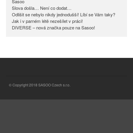
Sasoo
Slova došla… Není co dodat…
Odlišit se nebylo nikdy
jednodušší! Líbí se Vám taky?
Odlišit se nebylo nikdy jednodušší! Líbí se Vám taky?
Jak i v parném létě nezešílet v práci!
Jak i v parném létě nezešílet v
DIVERSE – nová značka pouze na Sasoo!
práci!
DIVERSE – nová značka pouze
na Sasoo!
© Copyright 2018 SASOO Czech s.r.o.