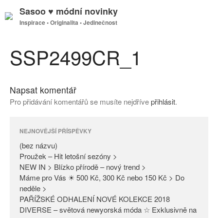
Sasoo ♥ módní novinky
Inspirace • Originalita • Jedinečnost
GDPR
Úvodní stránka
SSP2499CR_1
Napsat komentář
(bez názvu)
Pro přidávání komentářů se musíte nejdříve
přihlásit
.
Proužek – Hit letošní sezóny >
NEW IN > Blízko přírodě – nový
trend >
NEJNOVĚJŠÍ PŘÍSPĚVKY
Máme pro Vás ☀ 500 Kč, 300
(bez názvu)
Kč nebo 150 Kč > Do neděle >
Proužek – Hit letošní sezóny >
NEW IN > Blízko přírodě – nový trend >
PAŘÍŽSKÉ ODHALENÍ NOVÉ
Máme pro Vás ☀ 500 Kč, 300 Kč nebo 150 Kč > Do
KOLEKCE 2018
neděle >
DIVERSE – světová newyorská
PAŘÍŽSKÉ ODHALENÍ NOVÉ KOLEKCE 2018
móda ☆ Exklusivně na Sasoo
DIVERSE – světová newyorská móda ☆ Exklusivně na
Slova došla… Není co dodat…