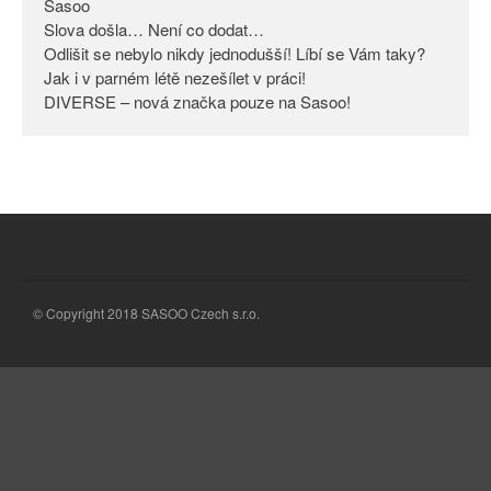
Sasoo
Slova došla… Není co dodat…
Odlišit se nebylo nikdy
jednodušší! Líbí se Vám taky?
Odlišit se nebylo nikdy jednodušší! Líbí se Vám taky?
Jak i v parném létě nezešílet v práci!
Jak i v parném létě nezešílet v
DIVERSE – nová značka pouze na Sasoo!
práci!
DIVERSE – nová značka pouze
na Sasoo!
© Copyright 2018 SASOO Czech s.r.o.