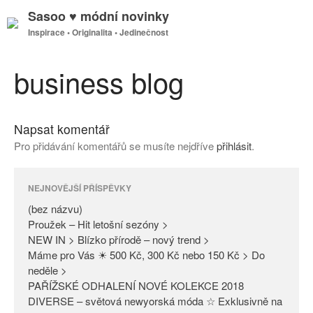
Sasoo ♥ módní novinky
Inspirace • Originalita • Jedinečnost
GDPR
Úvodní stránka
business blog
Napsat komentář
(bez názvu)
Pro přidávání komentářů se musíte nejdříve
přihlásit
.
Proužek – Hit letošní sezóny >
NEW IN > Blízko přírodě – nový
trend >
NEJNOVĚJŠÍ PŘÍSPĚVKY
Máme pro Vás ☀ 500 Kč, 300
(bez názvu)
Kč nebo 150 Kč > Do neděle >
Proužek – Hit letošní sezóny >
NEW IN > Blízko přírodě – nový trend >
PAŘÍŽSKÉ ODHALENÍ NOVÉ
Máme pro Vás ☀ 500 Kč, 300 Kč nebo 150 Kč > Do
KOLEKCE 2018
neděle >
DIVERSE – světová newyorská
PAŘÍŽSKÉ ODHALENÍ NOVÉ KOLEKCE 2018
móda ☆ Exklusivně na Sasoo
DIVERSE – světová newyorská móda ☆ Exklusivně na
Slova došla… Není co dodat…