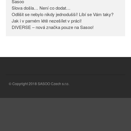
Sasoo
Slova došla… Není co dodat…
Odlišit se nebylo nikdy
jednodušší! Líbí se Vám taky?
Odlišit se nebylo nikdy jednodušší! Líbí se Vám taky?
Jak i v parném létě nezešílet v práci!
Jak i v parném létě nezešílet v
DIVERSE – nová značka pouze na Sasoo!
práci!
DIVERSE – nová značka pouze
na Sasoo!
© Copyright 2018 SASOO Czech s.r.o.