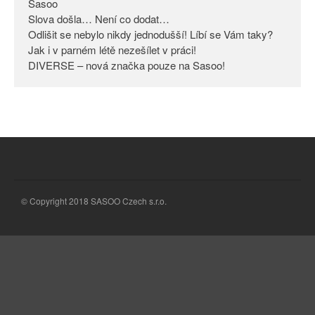
Sasoo
Slova došla… Není co dodat…
Odlišit se nebylo nikdy
jednodušší! Líbí se Vám taky?
Odlišit se nebylo nikdy jednodušší! Líbí se Vám taky?
Jak i v parném létě nezešílet v práci!
Jak i v parném létě nezešílet v
DIVERSE – nová značka pouze na Sasoo!
práci!
DIVERSE – nová značka pouze
na Sasoo!
© Copyright 2018 SASOO Czech s.r.o.