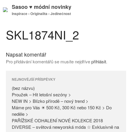
Sasoo ♥ módní novinky
Inspirace • Originalita • Jedinečnost
GDPR
Úvodní stránka
SKL1874NI_2
Napsat komentář
(bez názvu)
Pro přidávání komentářů se musíte nejdříve
přihlásit
.
Proužek – Hit letošní sezóny >
NEW IN > Blízko přírodě – nový
trend >
NEJNOVĚJŠÍ PŘÍSPĚVKY
Máme pro Vás ☀ 500 Kč, 300
(bez názvu)
Kč nebo 150 Kč > Do neděle >
Proužek – Hit letošní sezóny >
NEW IN > Blízko přírodě – nový trend >
PAŘÍŽSKÉ ODHALENÍ NOVÉ
Máme pro Vás ☀ 500 Kč, 300 Kč nebo 150 Kč > Do
KOLEKCE 2018
neděle >
DIVERSE – světová newyorská
PAŘÍŽSKÉ ODHALENÍ NOVÉ KOLEKCE 2018
móda ☆ Exklusivně na Sasoo
DIVERSE – světová newyorská móda ☆ Exklusivně na
Slova došla… Není co dodat…