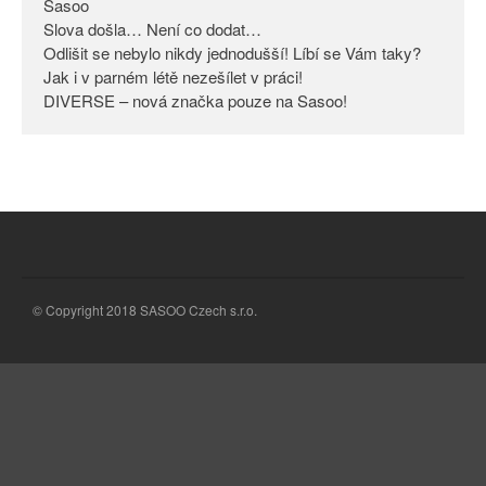
Sasoo
Slova došla… Není co dodat…
Odlišit se nebylo nikdy
jednodušší! Líbí se Vám taky?
Odlišit se nebylo nikdy jednodušší! Líbí se Vám taky?
Jak i v parném létě nezešílet v práci!
Jak i v parném létě nezešílet v
DIVERSE – nová značka pouze na Sasoo!
práci!
DIVERSE – nová značka pouze
na Sasoo!
© Copyright 2018 SASOO Czech s.r.o.