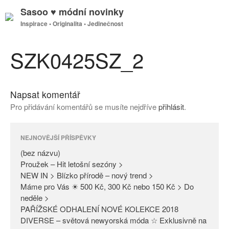
Sasoo ♥ módní novinky
Inspirace • Originalita • Jedinečnost
GDPR
Úvodní stránka
SZK0425SZ_2
Napsat komentář
(bez názvu)
Pro přidávání komentářů se musíte nejdříve
přihlásit
.
Proužek – Hit letošní sezóny >
NEW IN > Blízko přírodě – nový
trend >
NEJNOVĚJŠÍ PŘÍSPĚVKY
Máme pro Vás ☀ 500 Kč, 300
(bez názvu)
Kč nebo 150 Kč > Do neděle >
Proužek – Hit letošní sezóny >
NEW IN > Blízko přírodě – nový trend >
PAŘÍŽSKÉ ODHALENÍ NOVÉ
Máme pro Vás ☀ 500 Kč, 300 Kč nebo 150 Kč > Do
KOLEKCE 2018
neděle >
DIVERSE – světová newyorská
PAŘÍŽSKÉ ODHALENÍ NOVÉ KOLEKCE 2018
móda ☆ Exklusivně na Sasoo
DIVERSE – světová newyorská móda ☆ Exklusivně na
Slova došla… Není co dodat…