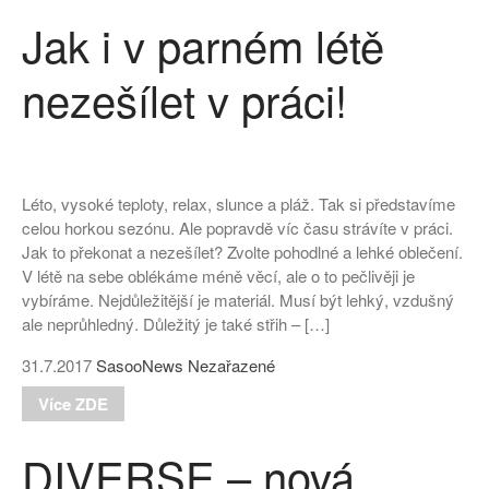
Jak i v parném létě
nezešílet v práci!
Léto, vysoké teploty, relax, slunce a pláž. Tak si představíme
celou horkou sezónu. Ale popravdě víc času strávíte v práci.
Jak to překonat a nezešílet? Zvolte pohodlné a lehké oblečení.
V létě na sebe oblékáme méně věcí, ale o to pečlivěji je
vybíráme. Nejdůležitější je materiál. Musí být lehký, vzdušný
ale neprůhledný. Důležitý je také střih – […]
31.7.2017
SasooNews
Nezařazené
Více ZDE
DIVERSE – nová