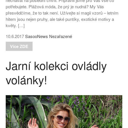
nechávat na poslední chvíli. Připravili jsme pro Vás vše co
potřebujete. Plážová móda, že prý je nudná? My Vás
přesvědčíme, že to tak není. Užívejte si magii vzorů – letním
hitem jsou nejen pruhy, ale také puntíky, exotické motivy a
květy. […]
10.6.2017
SasooNews
Nezařazené
Více ZDE
Jarní kolekci ovládly
volánky!