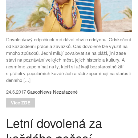
Dovolenkový odpočinek má dávat chvíle oddychu. Odskočení
od každodenní práce a závazků. Čas dovolené lze využít na
mnoho způsobů. Jedni milují povalovat se na pláži, jiní zase
staví na poznávání velkých měst, jejich historie a kultury. A
nesmíme zapomínat na ty, kteří si užívají bezstarostné žití
s přáteli v populárních kavárnách a rádi zapomínají na starosti
denního […]
24.6.2017
SasooNews
Nezařazené
Více ZDE
Letní dovolená za
každého počasí.