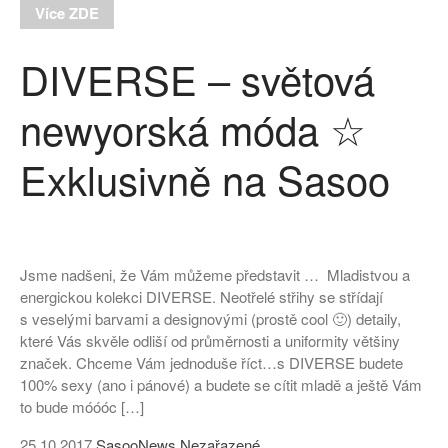
Více ZDE
DIVERSE – světová
newyorská móda ☆
Exklusivně na Sasoo
Jsme nadšeni, že Vám můžeme představit … Mladistvou a
energickou kolekci DIVERSE. Neotřelé střihy se střídají
s veselými barvami a designovými (prostě cool 🙂) detaily,
které Vás skvěle odliší od průměrnosti a uniformity většiny
značek. Chceme Vám jednoduše říct…s DIVERSE budete
100% sexy (ano i pánové) a budete se cítit mladě a ještě Vám
to bude móóóc […]
25.10.2017
SasooNews
Nezařazené