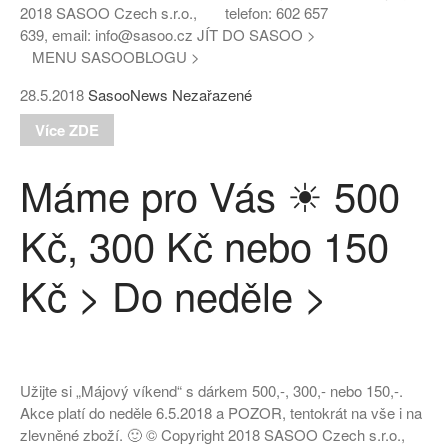
2018 SASOO Czech s.r.o., telefon: 602 657
DIVERSE – nová značka pouze
639, email: info@sasoo.cz JÍT DO SASOO >
na Sasoo!
MENU SASOOBLOGU >
28.5.2018
SasooNews
Nezařazené
Více ZDE
Máme pro Vás ☀ 500
Kč, 300 Kč nebo 150
Kč > Do neděle >
Užijte si „Májový víkend“ s dárkem 500,-, 300,- nebo 150,-.
Akce platí do neděle 6.5.2018 a POZOR, tentokrát na vše i na
zlevněné zboží. 🙂 © Copyright 2018 SASOO Czech s.r.o.,