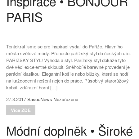
Inspirace • BONJOUR
PARIS
Tentokrát jsme se pro inspiraci vydali do Paříže. Hlavního
města světové módy. Přeneste pařížský styl do českých ulic.
PAŘÍŽSKÝ STYL! Výhoda a styl. Pařížský styl dokáže tyto
dvě věci excelentně skloubit. Sněhobílé barevné provedení je
parádní klasikou. Elegantní košile nebo blůzky, které se hodí
na každodenní nošení nejen do práce. Působivý starorůžový
kabát zdůrazní horní […]
27.3.2017
SasooNews
Nezařazené
Více ZDE
Módní doplněk • Široké