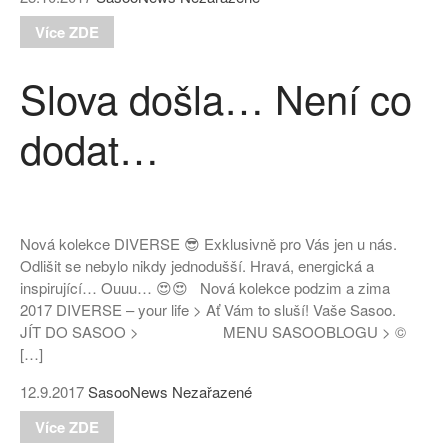
Více ZDE
Slova došla… Není co
dodat…
Nová kolekce DIVERSE 😎 Exklusivně pro Vás jen u nás.
Odlišit se nebylo nikdy jednodušší. Hravá, energická a
inspirující… Ouuu… 😍😍 Nová kolekce podzim a zima
2017 DIVERSE – your life > Ať Vám to sluší! Vaše Sasoo.
JÍT DO SASOO > MENU SASOOBLOGU > ©
[…]
12.9.2017
SasooNews
Nezařazené
Více ZDE