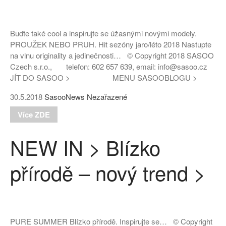
Buďte také cool a inspirujte se úžasnými novými modely.
(bez názvu)
PROUŽEK NEBO PRUH. Hit sezóny jaro/léto 2018 Nastupte
Proužek – Hit letošní sezóny >
na vlnu originality a jedinečnosti… © Copyright 2018 SASOO
Czech s.r.o., telefon: 602 657 639, email: info@sasoo.cz
NEW IN > Blízko přírodě – nový
JÍT DO SASOO > MENU SASOOBLOGU >
trend >
Máme pro Vás ☀ 500 Kč, 300
30.5.2018
SasooNews
Nezařazené
Kč nebo 150 Kč > Do neděle >
Více ZDE
PAŘÍŽSKÉ ODHALENÍ NOVÉ
KOLEKCE 2018
NEW IN > Blízko
DIVERSE – světová newyorská
móda ☆ Exklusivně na Sasoo
přírodě – nový trend >
Slova došla… Není co dodat…
Odlišit se nebylo nikdy
jednodušší! Líbí se Vám taky?
Jak i v parném létě nezešílet v
práci!
PURE SUMMER Blízko přírodě. Inspirujte se… © Copyright