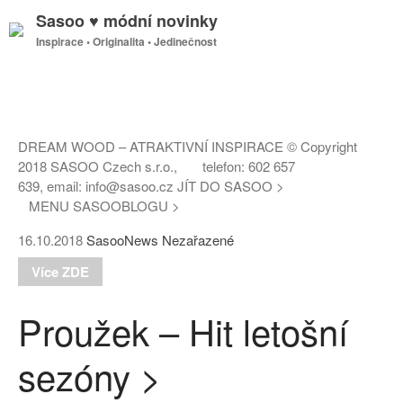
Sasoo ♥ módní novinky
Inspirace • Originalita • Jedinečnost
DREAM WOOD – ATRAKTIVNÍ INSPIRACE © Copyright
2018 SASOO Czech s.r.o., telefon: 602 657
639, email: info@sasoo.cz JÍT DO SASOO >
MENU SASOOBLOGU >
16.10.2018
SasooNews
Nezařazené
Více ZDE
Proužek – Hit letošní
sezóny >
GDPR
Úvodní stránka