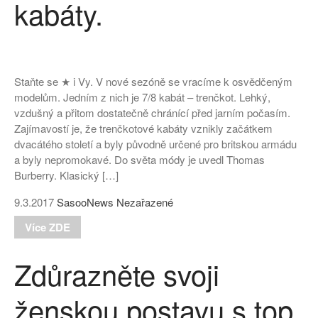
kabáty.
Staňte se ★ i Vy. V nové sezóně se vracíme k osvědčeným
modelům. Jedním z nich je 7/8 kabát – trenčkot. Lehký,
vzdušný a přitom dostatečně chránící před jarním počasím.
Zajímavostí je, že trenčkotové kabáty vznikly začátkem
dvacátého století a byly původně určené pro britskou armádu
a byly nepromokavé. Do světa módy je uvedl Thomas
Burberry. Klasický […]
9.3.2017
SasooNews
Nezařazené
Více ZDE
Zdůrazněte svoji
ženskou postavu s top