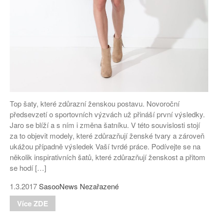
Top šaty, které zdůrazní ženskou postavu. Novoroční
předsevzetí o sportovních výzvách už přináší první výsledky.
Jaro se blíží a s ním i změna šatníku. V této souvislosti stojí
za to objevit modely, které zdůrazňují ženské tvary a zároveň
ukážou případně výsledek Vaší tvrdé práce. Podívejte se na
několik inspirativních šatů, které zdůrazňují ženskost a přitom
se hodí […]
1.3.2017
SasooNews
Nezařazené
Více ZDE