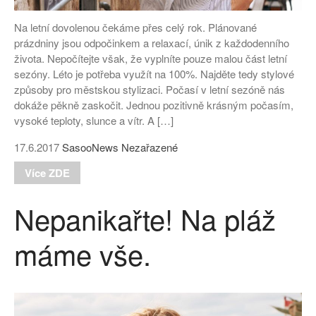
Na letní dovolenou čekáme přes celý rok. Plánované
prázdniny jsou odpočinkem a relaxací, únik z každodenního
života. Nepočítejte však, že vyplníte pouze malou část letní
sezóny. Léto je potřeba využít na 100%. Najděte tedy stylové
způsoby pro městskou stylizaci. Počasí v letní sezóně nás
dokáže pěkně zaskočit. Jednou pozitivně krásným počasím,
vysoké teploty, slunce a vítr. A […]
17.6.2017
SasooNews
Nezařazené
Více ZDE
Nepanikařte! Na pláž
máme vše.