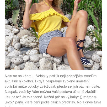
Nosí se na všem… Volánky patří k nejžádanějším trendům
aktuálních kolekcí. I když nesprávně zvolené umístění
volánků může opticky zvětšovat, přesto se jich bát nemusíte.
Naopak, volánky Vám můžou Vaši postavu úžasně zkrášlit.
Jak na to? Je to snadné. Každá (až na výjimky:-)) máme tu
„svoji“ partii, které není podle našich představ. No a dnes tuhle